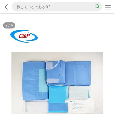
2
/
6