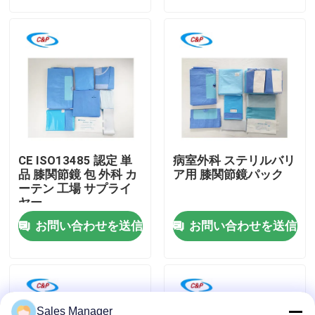
VRショー
わたしたち に つい て
工場 ツアー
CE ISO13485 認定 単
病室外科 ステリルバリ
品質管理
品 膝関節鏡 包 外科 カ
ア用 膝関節鏡パック
ーテン 工場 サプライ
ヤー
連絡 ください
お問い合わせを送信
お問い合わせを送信
ニュース
事件
Sales Manager