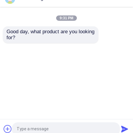
引金 を 求め て ください
9:31 PM
Good day, what product are you looking 
使い捨て可能な外科はおおう
for?
強化された外科ドッグ
非織物 青色 単品 膝関
とプロの膝関節検査パ
節検査用 カーテン パ
ック
ック CE ISO13485
使い捨て可能な外科パック
お問い合わせを送信
お問い合わせを送信
使い捨て可能な手術衣
一般外科はパックをおおう
ホーム
企業情報
お問い合わせ
Desktop Site
地図
プライバシーポリシー規約
血管記録法はパックをおおう
品質
使い捨て可能な外科はおおう
中国工
Cセクション手術用ドレープ
場.Copyright © 2026 Hefei C&P Nonwoven