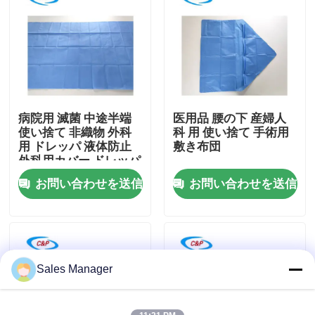
VRショー
わたしたち に つい て
病院用 滅菌 中途半端
医用品 腰の下 産婦人
工場 ツアー
使い捨て 非織物 外科
科 用 使い捨て 手術用
用 ドレッパ 液体防止
敷き布団
外科用カバー ドレッパ
品質管理
シート
お問い合わせを送信
お問い合わせを送信
連絡 ください
ニュース
Sales Manager
事件