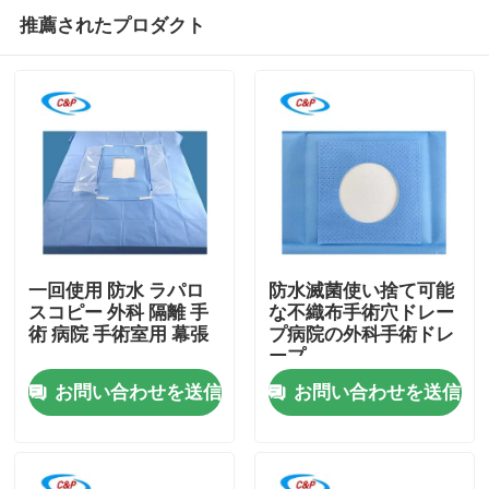
推薦されたプロダクト
一回使用 防水 ラパロ
防水滅菌使い捨て可能
スコピー 外科 隔離 手
な不織布手術穴ドレー
術 病院 手術室用 幕張
プ病院の外科手術ドレ
家へ
ープ
お問い合わせを送信
お問い合わせを送信
製品
ビデオ