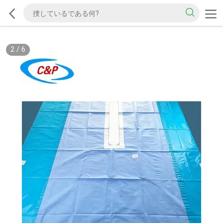
2
/
6