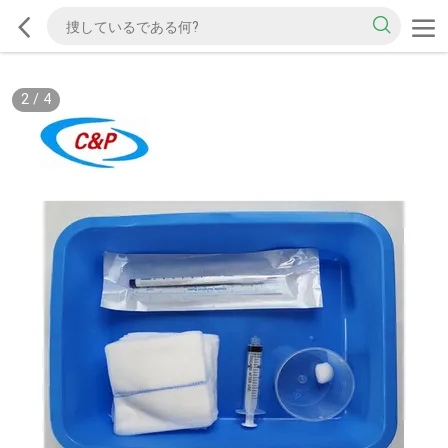
2
/
4