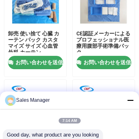
VRショー
卸売 使い捨て 心臓 カ
CE認証メーカーによる
わたしたち に つい て
ーテン パック カスタ
プロフェッショナル医
マイズ サイズ 心血管
療用腹部手術準備パッ
外科 カーテン
ク
工場 ツアー
お問い合わせを送信
お問い合わせを送信
品質管理
連絡 ください
Sales Manager
ニュース
7:14 AM
Good day, what product are you looking 
事件