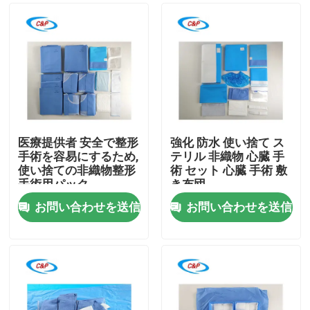
医療提供者 安全で整形
強化 防水 使い捨て ス
手術を容易にするため,
テリル 非織物 心臓 手
使い捨ての非織物整形
術 セット 心臓 手術 敷
手術用パック
き布団
お問い合わせを送信
お問い合わせを送信
家へ
製品
ビデオ