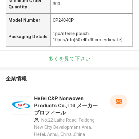
Minimum Order
300
Quantity
Model Number
CP2404CP
1pc/sterile pouch,
Packaging Details
10pcs/ctn(60x40x30cm estimate)
多くを見て下さい
企業情報
Hefei C&P Nonwoven
Products Co.,Ltd メーカー
プロフィール
No.22 Laihe Road, Feidong
New City Development Area,
Hefei, Anhui, China ,China