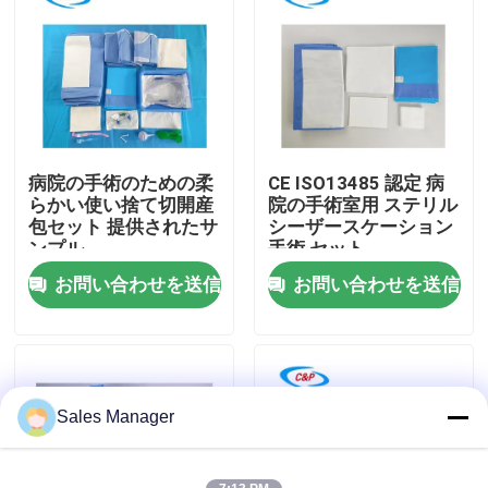
VRショー
わたしたち に つい て
病院の手術のための柔
CE ISO13485 認定 病
工場 ツアー
らかい使い捨て切開産
院の手術室用 ステリル
包セット 提供されたサ
シーザースケーション
ンプル
手術 セット
品質管理
お問い合わせを送信
お問い合わせを送信
連絡 ください
ニュース
Sales Manager
事件