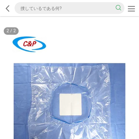
2
/
2