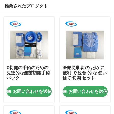
推薦されたプロダクト
C切開の手術のための
医療従事者 の ため に
先進的な無菌切開手術
便利 で 総合 的 な 使い
パック
捨て 切開 セット
家へ
お問い合わせを送信
お問い合わせを送信
製品
ビデオ