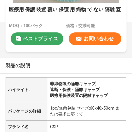
医療用 保護 装置 覆い 保護 用 織物 で ない 隔離 蓋
MOQ：100パック
価格：交渉可能
ベストプライス
お問い合わせ
製品の説明
非織物製の隔離キャップ
,
ハイライト:
遮断・保護・隔離キャップ
,
医療用保護装置の隔離キャップ
1pc/無菌包装 サイズ:60x40x50cm ま
パッケージの詳細
たは要求に応じて
ブランド名
C&P