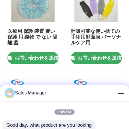
VRショー
医療用 保護 装置 覆い
呼吸可能な使い捨ての
わたしたち に つい て
保護 用 織物 で ない 隔
手術用顔面膜 パーソナ
離 蓋
ルケア用
工場 ツアー
お問い合わせを送信
お問い合わせを送信
品質管理
連絡 ください
Sales Manager
ニュース
1:45 PM
Good day, what product are you looking 
事件