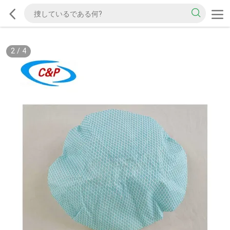
2
/
4