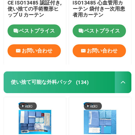
CE ISO13485 認証付き,
ISO13485 心血管用カ
使い捨ての手術整形ヒ
ーテン 袋付き一次用患
出産キット
ップ U カーテン
者用カーテン
ベストプライス
ベストプライス
眼科 外科用 布団
お問い合わせ
お問い合わせ
膝のArthroscopyはおおう
歯科 外科用 カーテン
使い捨て可能な外科パック
(134)
滅菌医療機器カバー
医療用保護具
使い捨て可能な医薬品