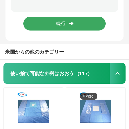
一回使用できる眼科外科用眼膜用 袋付き
ブルー ステリル 眼科 眼外科 カーテン キット パック カスタム
引金 を 求め て ください
EO 消毒眼科外科用 医療用 包装用 カーテン
Nonwoven目は粘着性がある外科が個々の袋のパックをおおうシートをおおう
使い捨て可能な外科はおおう
使い捨て可能な外科パック
米国からの他のカテゴリー
使い捨て可能な手術衣
使い捨て可能な外科はおおう
(117)
一般外科はパックをおおう
血管記録法はパックをおおう
Cセクション手術用ドレープ