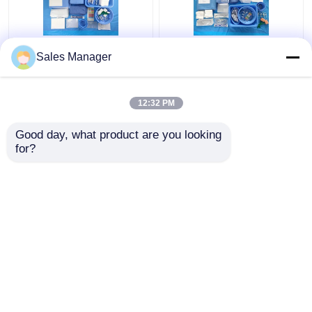
セリウムISO13485の使
忍耐強い血管記録法は
Sales Manager
い捨て可能な大腿部の
証明されるすべての外
血管記録法はパックの
科必要性EN13795のた
個々のパッケージをお
めのパックをおおう
12:32 PM
おう
ベストプライス
ベストプライス
Good day, what product are you looking 
for?
お問い合わせ
お問い合わせ
多くを見て下さい
ホーム
企業情報
お問い合わせ
Desktop Site
地図
プライバシーポリシー規約