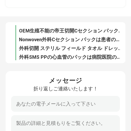
OEM生殖不能の帝王切開Cセクション パックは個々の袋でおおう
Nonwoven外科Cセクション パックは患者の個々の袋のためにおおう
VRショー
外科切開 ステリル フィールド タオル ドレッパ 窓付き ODM
外科SMS PPの心血管のパックは病院医院のためのシートをおおう
わたしたち に つい て
ステリルバイパス ユニバーサル 心血管 セット カーテン 心臓 健康
CE ISO13485 認証付きの非織物外科心血管パックカーテン
工場 ツアー
ブルー ステリル 血管検査 ドレッパ パック キット SMS PP 非織物
病院の血管記録法のFenestrated生殖不能はEOによって殺菌するパックをおおう
品質管理
非織物 単品 手術 血管検査 敷き布団 病院 操作 用
メッセージ
大腿部の血管記録法の外科使い捨て可能カスタマイズされるパック シートをおおう
折り返しご連絡いたします！
連絡 ください
EO 滅菌血管図 単品 患者用 カーテン 血管パック オーダーメイド
医療消耗品の使い捨て可能な大腿血管造影ドレープの青い帯電防止
CE認定 ステリル 外科血管検査 カーテンパック 防水 オーダーメイド
ニュース
病院とクリニックのためのOEM使い捨て血管検査パック 外科用ドレッパ
ユニバーサル 眼科 外科 包装 キット 病院用 カーテン
事件